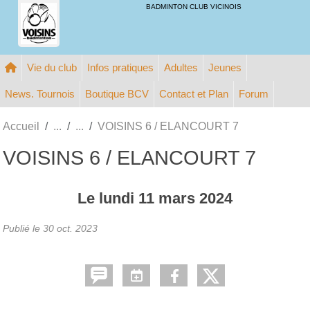
Panneau de gestion des cookies
BADMINTON CLUB VICINOIS
Vie du club
Infos pratiques
Adultes
Jeunes
News. Tournois
Boutique BCV
Contact et Plan
Forum
Accueil
VOISINS 6 / ELANCOURT 7
VOISINS 6 / ELANCOURT 7
Le
lundi
11
mars
2024
Publié le
30 oct. 2023