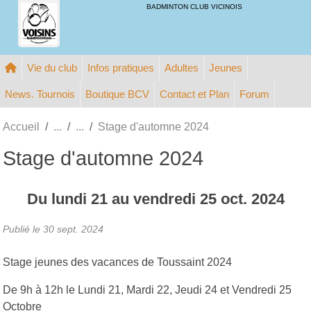
Panneau de gestion des cookies
BADMINTON CLUB VICINOIS
Vie du club
Infos pratiques
Adultes
Jeunes
News. Tournois
Boutique BCV
Contact et Plan
Forum
Accueil
Stage d'automne 2024
Stage d'automne 2024
Du
lundi
21
au
vendredi
25
oct.
2024
Publié le
30 sept. 2024
Stage jeunes des vacances de Toussaint 2024
De 9h à 12h le Lundi 21, Mardi 22, Jeudi 24 et Vendredi 25
Octobre