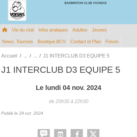
Panneau de gestion des cookies
BADMINTON CLUB VICINOIS
Vie du club
Infos pratiques
Adultes
Jeunes
News. Tournois
Boutique BCV
Contact et Plan
Forum
Accueil
J1 INTERCLUB D3 EQUIPE 5
J1 INTERCLUB D3 EQUIPE 5
Le
lundi
04
nov.
2024
de 20h30 à 22h30
Publié le
29 oct. 2024