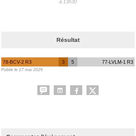
à 13h30
Résultat
78-BCV-2 R3
3
5
77-LVLM-1 R3
Publié le
17 mai 2025