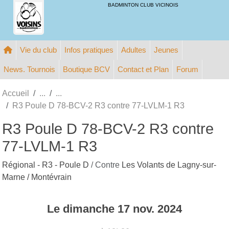
Panneau de gestion des cookies
BADMINTON CLUB VICINOIS
Vie du club
Infos pratiques
Adultes
Jeunes
News. Tournois
Boutique BCV
Contact et Plan
Forum
Accueil
R3 Poule D 78-BCV-2 R3 contre 77-LVLM-1 R3
R3 Poule D 78-BCV-2 R3 contre
77-LVLM-1 R3
Régional - R3 - Poule D
/ Contre
Les Volants de Lagny-sur-
Marne / Montévrain
Le
dimanche
17
nov.
2024