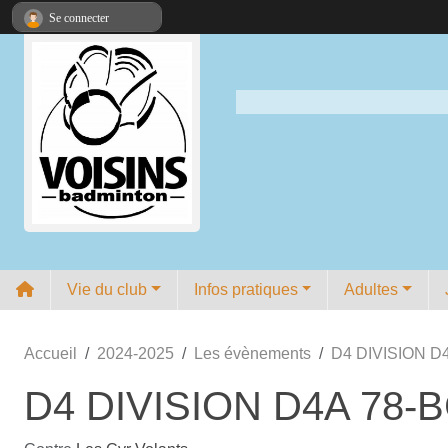
Panneau de gestion des cookies
Se connecter
Vie du club
Infos pratiques
Adultes
Accueil
2024-2025
Les évènements
D4 DIVISION D4
D4 DIVISION D4A 78-B