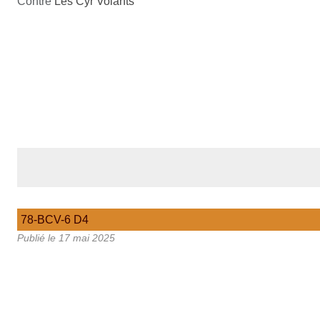
Contre
Les Cyr Volants
78-BCV-6 D4
Publié le
17 mai 2025