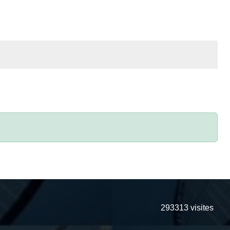
293313
visites