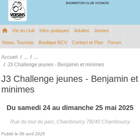
Panneau de gestion des cookies
BADMINTON CLUB VICINOIS
Vie du club
Infos pratiques
Adultes
Jeunes
News. Tournois
Boutique BCV
Contact et Plan
Forum
Accueil
J3 Challenge jeunes - Benjamin et minimes
J3 Challenge jeunes - Benjamin et
minimes
Du
samedi
24
au
dimanche
25
mai
2025
Rue du mur du parc, Chambourcy
78240
Chambourcy
Publié le
06 avril 2025