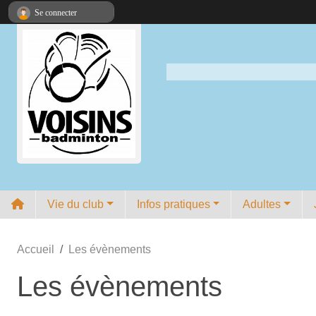
Panneau de gestion des cookies
Se connecter
Vie du club
Infos pratiques
Adultes
Accueil
Les évènements
Les évènements