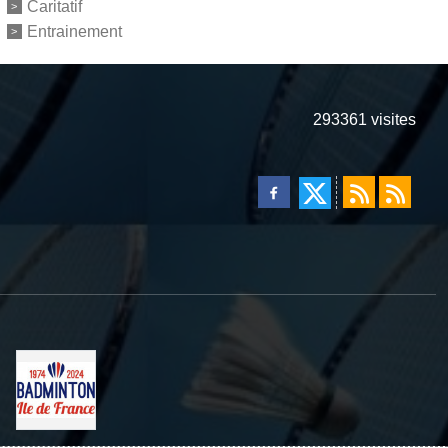
Caritatif
Entrainement
293361
visites