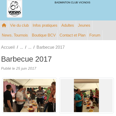
Panneau de gestion des cookies
BADMINTON CLUB VICINOIS
Vie du club
Infos pratiques
Adultes
Jeunes
News. Tournois
Boutique BCV
Contact et Plan
Forum
Accueil
Barbecue 2017
Barbecue 2017
Publié le
25 juin 2017